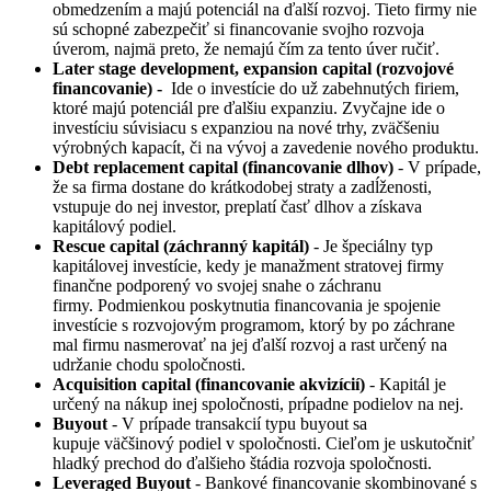
obmedzením a majú potenciál na ďalší rozvoj. Tieto firmy nie
sú schopné zabezpečiť si financovanie svojho rozvoja
úverom, najmä preto, že nemajú čím za tento úver ručiť.
Later stage development, expansion capital (rozvojové
financovanie) -
Ide o investície do už zabehnutých firiem,
ktoré majú potenciál pre ďalšiu expanziu. Zvyčajne ide o
investíciu súvisiacu s expanziou na nové trhy, zväčšeniu
výrobných kapacít, či na vývoj a zavedenie nového produktu.
Debt replacement capital (financovanie dlhov)
- V prípade,
že sa firma dostane do krátkodobej straty a zadĺženosti,
vstupuje do nej investor, preplatí časť dlhov a získava
kapitálový podiel.
Rescue capital (záchranný kapitál)
- Je špeciálny typ
kapitálovej investície, kedy je manažment stratovej firmy
finančne podporený vo svojej snahe o záchranu
firmy. Podmienkou poskytnutia financovania je spojenie
investície s rozvojovým programom, ktorý by po záchrane
mal firmu nasmerovať na jej ďalší rozvoj a rast určený na
udržanie chodu spoločnosti.
Acquisition capital (financovanie akvizícií)
- Kapitál je
určený na nákup inej spoločnosti, prípadne podielov na nej.
Buyout
- V prípade transakcií typu buyout sa
kupuje väčšinový podiel v spoločnosti. Cieľom je uskutočniť
hladký prechod do ďalšieho štádia rozvoja spoločnosti.
Leveraged Buyout
- Bankové financovanie skombinované s