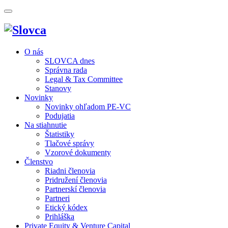
O nás
SLOVCA dnes
Správna rada
Legal & Tax Committee
Stanovy
Novinky
Novinky ohľadom PE-VC
Podujatia
Na stiahnutie
Štatistiky
Tlačové správy
Vzorové dokumenty
Členstvo
Riadni členovia
Pridružení členovia
Partnerskí členovia
Partneri
Etický kódex
Prihláška
Private Equity & Venture Capital