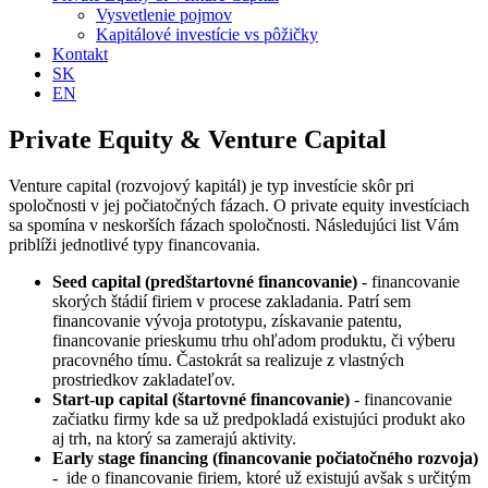
Vysvetlenie pojmov
Kapitálové investície vs pôžičky
Kontakt
SK
EN
Private Equity & Venture Capital
Venture capital (rozvojový kapitál) je typ investície skôr pri
spoločnosti v jej počiatočných fázach. O private equity investíciach
sa spomína v neskorších fázach spoločnosti. Následujúci list Vám
priblíži jednotlivé typy financovania.
Seed capital (predštartovné financovanie)
- financovanie
skorých štádií firiem v procese zakladania. Patrí sem
financovanie vývoja prototypu, získavanie patentu,
financovanie prieskumu trhu ohľadom produktu, či výberu
pracovného tímu. Častokrát sa realizuje z vlastných
prostriedkov zakladateľov.
Start-up capital (štartovné financovanie)
- financovanie
začiatku firmy kde sa už predpokladá existujúci produkt ako
aj trh, na ktorý sa zamerajú aktivity.
Early stage financing (financovanie počiatočného rozvoja)
- ide o financovanie firiem, ktoré už existujú avšak s určitým