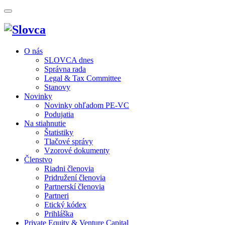
O nás
SLOVCA dnes
Správna rada
Legal & Tax Committee
Stanovy
Novinky
Novinky ohľadom PE-VC
Podujatia
Na stiahnutie
Štatistiky
Tlačové správy
Vzorové dokumenty
Členstvo
Riadni členovia
Pridružení členovia
Partnerskí členovia
Partneri
Etický kódex
Prihláška
Private Equity & Venture Capital