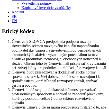
Vysvetlenie pojmov
Kapitálové investície vs pôžičky
Kontakt
SK
EN
Etický kódex
Členstvo v SLOVCA predpokladá podporu rozvoja
slovenského sektoru rozvojového kapitálu napomáhaním
podnikateľskej činnosti a investovaním do perspektívnych
ekonomických aktivít s významným potenciálom rastu z
hľadiska produktov, technológie, obchodných koncepcií a
služieb. Okrem toho by členovia mali prispievať k vytváraniu
priaznivej klímy pre podniky, ktoré hľadajú rozvojový kapitál.
Členovia budú presadzovať a dodržiavať etické normy
správania sa a v každej dobe sa budú k sebe navzájom i k
spoločnostiam, ktoré hľadajú rozvojový kapitál, správať
čestne a poctivo.
Členovia budú svoju podnikateľskú činnosť prevádzať
profesionálnym spôsobom a nebudú sa zaoberať praktikami,
ktoré by poškodili celkový obraz sektoru rozvojového
kapitálu.
Členovia uznávajú, že sa musia predovšetkým starať o to, aby