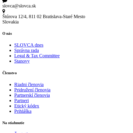
slovca@slovca.sk
Štúrova 12/4, 811 02 Bratislava-Staré Mesto
Slovakia
O nás
SLOVCA dnes
Správna rada
Legal & Tax Committee
Stanovy
Členstvo
Riadni členovia
Pridružení členovia
Partnerskí členovia
Partneri
Etický kódex
Prihláška
Na stiahnutie