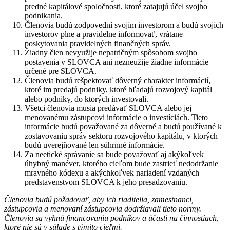
predné kapitálové spoločnosti, ktoré zatajujú účel svojho
podnikania.
Členovia budú zodpovední svojim investorom a budú svojich
investorov plne a pravidelne informovať, vrátane
poskytovania pravidelných finančných správ.
Žiadny člen nevyužije nepatričným spôsobom svojho
postavenia v SLOVCA ani nezneužije žiadne informácie
určené pre SLOVCA.
Členovia budú rešpektovať dôverný charakter informácií,
ktoré im predajú podniky, ktoré hľadajú rozvojový kapitál
alebo podniky, do ktorých investovali.
Všetci členovia musia predávať SLOVCA alebo jej
menovanému zástupcovi informácie o investíciách. Tieto
informácie budú považované za dôverné a budú používané k
zostavovaniu správ sektoru rozvojového kapitálu, v ktorých
budú uverejňované len súhrnné informácie.
Za neetické správanie sa bude považovať aj akýkoľvek
úhybný manéver, ktorého cieľom bude zastrieť nedodržanie
mravného kódexu a akýchkoľvek nariadení vzdaných
predstavenstvom SLOVCA k jeho presadzovaniu.
Členovia budú požadovať, aby ich riaditelia, zamestnanci,
zástupcovia a menovaní zástupcovia dodržiavali tieto normy.
Členovia sa vyhnú financovaniu podnikov a účasti na činnostiach,
ktoré nie sú v súlade s týmito cieľmi.