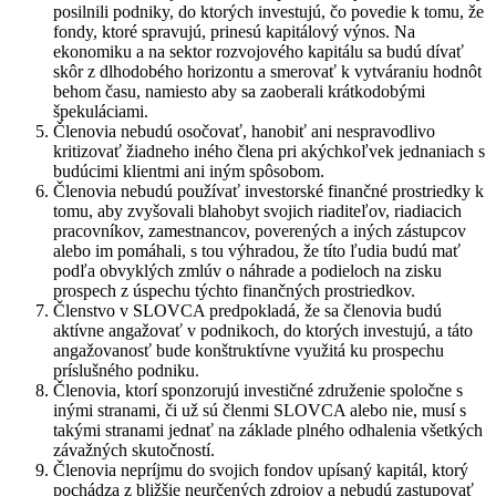
posilnili podniky, do ktorých investujú, čo povedie k tomu, že
fondy, ktoré spravujú, prinesú kapitálový výnos. Na
ekonomiku a na sektor rozvojového kapitálu sa budú dívať
skôr z dlhodobého horizontu a smerovať k vytváraniu hodnôt
behom času, namiesto aby sa zaoberali krátkodobými
špekuláciami.
Členovia nebudú osočovať, hanobiť ani nespravodlivo
kritizovať žiadneho iného člena pri akýchkoľvek jednaniach s
budúcimi klientmi ani iným spôsobom.
Členovia nebudú používať investorské finančné prostriedky k
tomu, aby zvyšovali blahobyt svojich riaditeľov, riadiacich
pracovníkov, zamestnancov, poverených a iných zástupcov
alebo im pomáhali, s tou výhradou, že títo ľudia budú mať
podľa obvyklých zmlúv o náhrade a podieloch na zisku
prospech z úspechu týchto finančných prostriedkov.
Členstvo v SLOVCA predpokladá, že sa členovia budú
aktívne angažovať v podnikoch, do ktorých investujú, a táto
angažovanosť bude konštruktívne využitá ku prospechu
príslušného podniku.
Členovia, ktorí sponzorujú investičné združenie spoločne s
inými stranami, či už sú členmi SLOVCA alebo nie, musí s
takými stranami jednať na základe plného odhalenia všetkých
závažných skutočností.
Členovia nepríjmu do svojich fondov upísaný kapitál, ktorý
pochádza z bližšie neurčených zdrojov a nebudú zastupovať